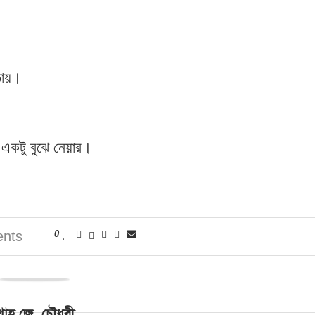
ায়।
একটু বুঝে নেয়ার।
nts
0
াহ্‌ জে. চৌধুরী