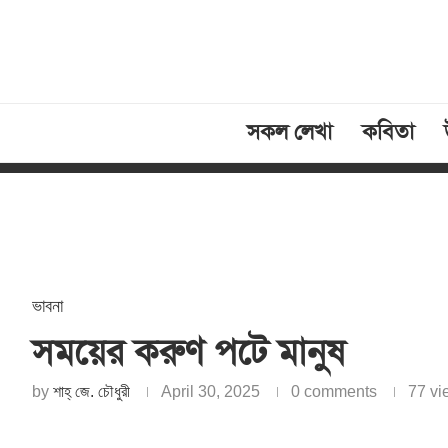
সকল লেখা
কবিতা
ভাবনা
সময়ের করুণ পটে মানুষ
by
শাহ্‌ জে. চৌধুরী
April 30, 2025
0 comments
77
vi