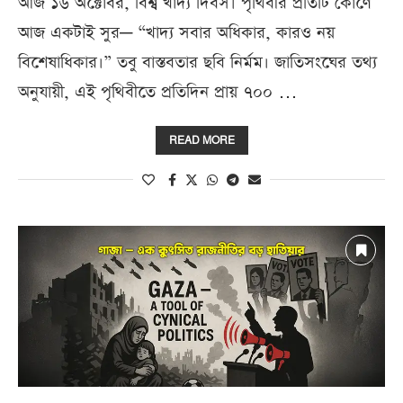
আজ ১৬ অক্টোবর, বিশ্ব খাদ্য দিবস। পৃথিবীর প্রতিটি কোণে
আজ একটাই সুর— “খাদ্য সবার অধিকার, কারও নয়
বিশেষাধিকার।” তবু বাস্তবতার ছবি নির্মম। জাতিসংঘের তথ্য
অনুযায়ী, এই পৃথিবীতে প্রতিদিন প্রায় ৭০০ …
READ MORE