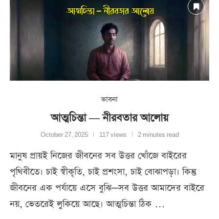
ভাবনা
আত্মচিন্তা — নীরবতার আলোয়
October 27, 2025
117 views
2 minutes read
মানুষ প্রায়ই নিজের জীবনের সব উত্তর খোঁজে বাইরের
পৃথিবীতে। চাই স্বীকৃতি, চাই প্রশংসা, চাই বোঝাপড়া। কিন্তু
জীবনের এক পর্যায়ে এসে বুঝি—সব উত্তর আমাদের বাইরে
নয়, ভেতরেই লুকিয়ে আছে। আত্মচিন্তা ঠিক …