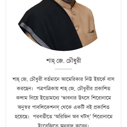
শাহ্‌ জে. চৌধুরী
শাহ্‌ জে. চৌধুরী বর্তমানে আমেরিকার নিউ ইয়র্কে বাস
করছেন। পত্রপত্রিকায় শাহ্‌ জে. চৌধুরীর প্রকাশিত
কলাম নিয়ে ইতোমধ্যে ‘ভাবনার উৎসে শিরোনামে
অনুস্বর পাবলিকেশনস্‌ থেকে একটি বই প্রকাশিত
হয়েছে। পরবর্তীতে ‘অরিজিন অব থটস্‌’ শিরোনামে
ইংরেজিতে অনুবাদ করেন।