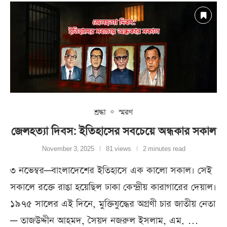
শ্রদ্ধা
স্মরণ
জেলহত্যা দিবস: ইতিহাসের সবচেয়ে অন্ধকার সকাল
November 3, 2025
81 views
2 minutes read
৩ নভেম্বর—বাংলাদেশের ইতিহাসে এক কালো সকাল। সেই
সকালে রক্তে রাঙা হয়েছিল ঢাকা কেন্দ্রীয় কারাগারের দেয়াল।
১৯৭৫ সালের এই দিনে, মুক্তিযুদ্ধের অগ্রণী চার জাতীয় নেতা
— তাজউদ্দীন আহমদ, সৈয়দ নজরুল ইসলাম, এম. …