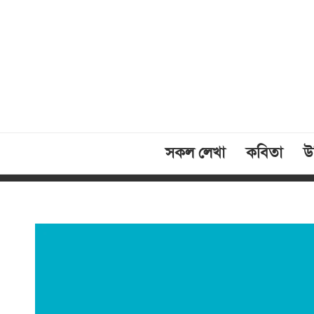
সকল লেখা
কবিতা
উক