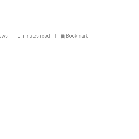
ews
1 minutes read
Bookmark