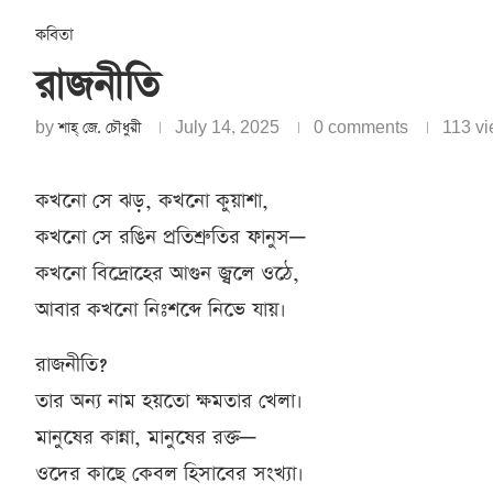
কবিতা
রাজনীতি
by
শাহ্‌ জে. চৌধুরী
July 14, 2025
0 comments
113
vi
কখনো সে ঝড়, কখনো কুয়াশা,
কখনো সে রঙিন প্রতিশ্রুতির ফানুস—
কখনো বিদ্রোহের আগুন জ্বলে ওঠে,
আবার কখনো নিঃশব্দে নিভে যায়।
রাজনীতি?
তার অন্য নাম হয়তো ক্ষমতার খেলা।
মানুষের কান্না, মানুষের রক্ত—
ওদের কাছে কেবল হিসাবের সংখ্যা।