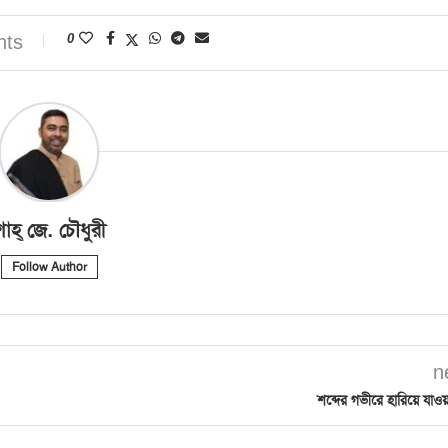
nts
0
াহ্‌ জে. চৌধুরী
Follow Author
n
শব্দের গভীরে হারিয়ে যাওয