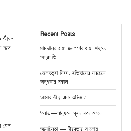
Recent Posts
চ জীবন
স হবে
মামদানির জয়: জনগণের জয়, শহরের
অগ্রগতি
জেলহত্যা দিবস: ইতিহাসের সবচেয়ে
অন্ধকার সকাল
আমার তীক্ষ্ণ এক অভিজ্ঞতা
‘লোভ’—মানুষকে ক্ষুদ্র করে ফেলে
া যেন
আত্মচিন্তা — নীরবতার আলোয়