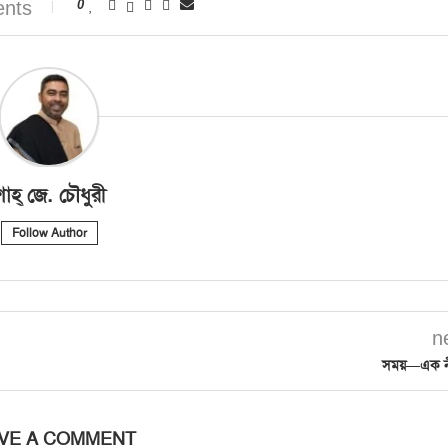
nts
0
াহ্‌ জে. চৌধুরী
Follow Author
n
সময়—এক নীর
VE A COMMENT