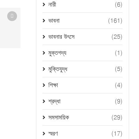
(6)
নারী
(161)
ভাবনা
(25)
ভাবনার উৎসে
(1)
মুক্তগদ্য
আত্মচিন্তা — নীরবতার আলোয়
October 27, 2025
(5)
মুক্তিযুদ্ধ
(4)
শিক্ষা
(9)
শ্রদ্ধা
(29)
সমসাময়িক
(17)
স্মরণ