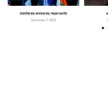
মামদানির জয়: জনগণের জয়, শহরের অগ্রগতি
আ
November 7, 2025