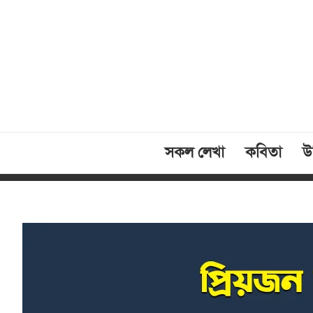
সকল লেখা
কবিতা
উক