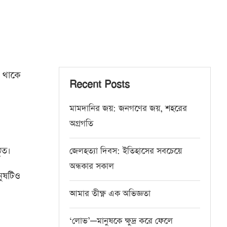
ে থাকে
Recent Posts
মামদানির জয়: জনগণের জয়, শহরের
অগ্রগতি
ৃত।
জেলহত্যা দিবস: ইতিহাসের সবচেয়ে
অন্ধকার সকাল
নুষটিও
আমার তীক্ষ্ণ এক অভিজ্ঞতা
‘লোভ’—মানুষকে ক্ষুদ্র করে ফেলে